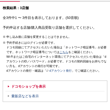
検索結果：3店舗
全3件中1 〜 3件目を表示しております。(50音順)
予約申込する店舗/購入商品受取り店舗を選択してください。
申し込み後に店舗を変更することはできません。
予約手続きにはログインが必要です。
ドコモ回線にてアクセスいただいた場合は「ネットワーク暗証番号」が必要
です。ネットワーク暗証番号については
こちら
をご確認ください。
Wi-Fiまたはご自宅のインターネット環境にてアクセスいただいた場合は「d
アカウントのID／パスワード」が必要です。ドコモの契約回線をお持ちでな
い方も、dアカウントの発行が可能です。
dアカウントの発行・確認は「
dアカウント発行
」でご確認ください。
ドコモショップを表示
量販店などを表示