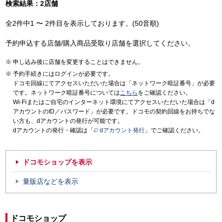
検索結果：2店舗
全2件中1 〜 2件目を表示しております。(50音順)
予約申込する店舗/購入商品受取り店舗を選択してください。
申し込み後に店舗を変更することはできません。
予約手続きにはログインが必要です。
ドコモ回線にてアクセスいただいた場合は「ネットワーク暗証番号」が必要
です。ネットワーク暗証番号については
こちら
をご確認ください。
Wi-Fiまたはご自宅のインターネット環境にてアクセスいただいた場合は「d
アカウントのID／パスワード」が必要です。ドコモの契約回線をお持ちでな
い方も、dアカウントの発行が可能です。
dアカウントの発行・確認は「
dアカウント発行
」でご確認ください。
ドコモショップを表示
量販店などを表示
ドコモショップ