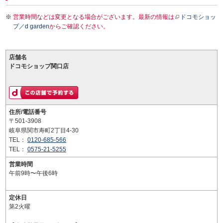
営業時間などは変更となる場合がございます。最新の情報は
ドコモショッ
プ／d garden
からご確認ください。
店舗名
ドコモショップ関口店
住所/電話番号
〒501-3908
岐阜県関市寿町2丁目4-30
TEL：
0120-685-566
TEL：
0575-21-5255
営業時間
午前9時〜午後6時
定休日
第2火曜