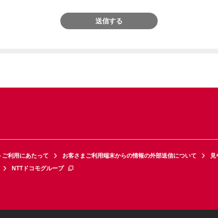
送信する
トご利用にあたって
お客さまご利用端末からの情報の外部送信について
見
NTTドコモグループ