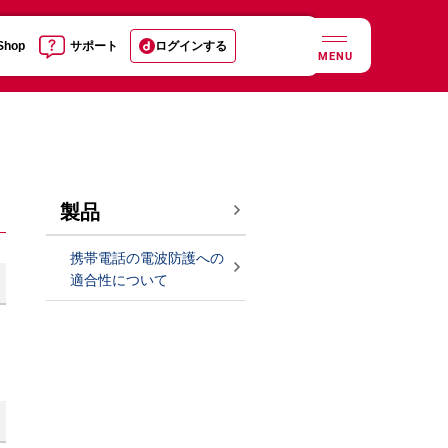
 Shop
サポート
ログインする
MENU
製品
携帯電話の電波防護への
適合性について