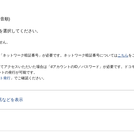
音順)
を選択してください。
せん。
「ネットワーク暗証番号」が必要です。ネットワーク暗証番号については
こちら
を
境にてアクセスいただいた場合は「dアカウントのID／パスワード」が必要です。ドコ
ントの発行が可能です。
ント発行
」でご確認ください。
店などを表示