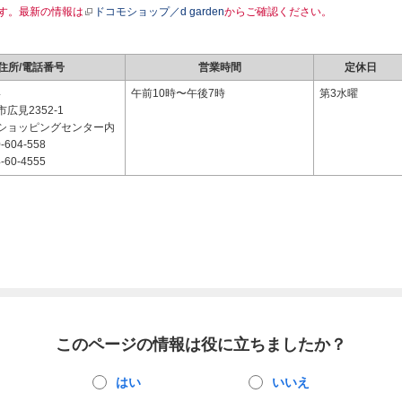
す。最新の情報は
ドコモショップ／d garden
からご確認ください。
住所/電話番号
営業時間
定休日
4
午前10時〜午後7時
第3水曜
広見2352-1
ショッピングセンター内
-604-558
-60-4555
このページの情報は役に立ちましたか？
はい
いいえ