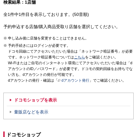
検索結果：1店舗
全1件中1件目を表示しております。(50音順)
予約申込する店舗/購入商品受取り店舗を選択してください。
申し込み後に店舗を変更することはできません。
予約手続きにはログインが必要です。
ドコモ回線にてアクセスいただいた場合は「ネットワーク暗証番号」が必要
です。ネットワーク暗証番号については
こちら
をご確認ください。
Wi-Fiまたはご自宅のインターネット環境にてアクセスいただいた場合は「d
アカウントのID／パスワード」が必要です。ドコモの契約回線をお持ちでな
い方も、dアカウントの発行が可能です。
dアカウントの発行・確認は「
dアカウント発行
」でご確認ください。
ドコモショップを表示
量販店などを表示
ドコモショップ