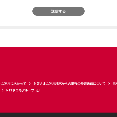
送信する
トご利用にあたって
お客さまご利用端末からの情報の外部送信について
見
NTTドコモグループ