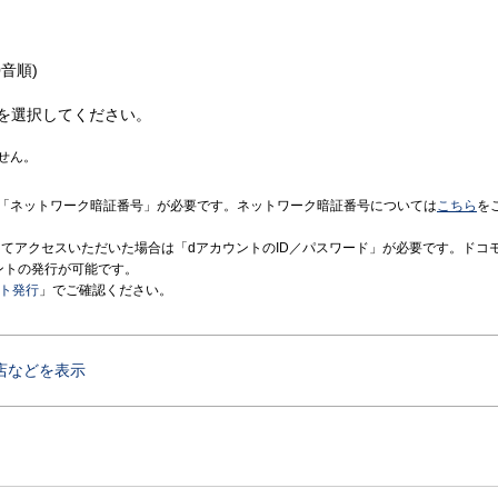
音順)
を選択してください。
せん。
「ネットワーク暗証番号」が必要です。ネットワーク暗証番号については
こちら
を
境にてアクセスいただいた場合は「dアカウントのID／パスワード」が必要です。ドコ
ントの発行が可能です。
ント発行
」でご確認ください。
店などを表示