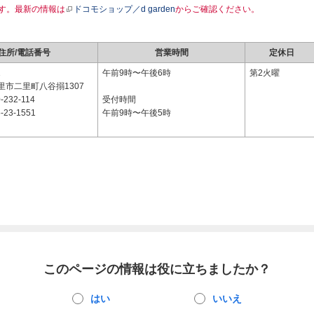
す。最新の情報は
ドコモショップ／d garden
からご確認ください。
住所/電話番号
営業時間
定休日
1
午前9時〜午後6時
第2火曜
里市二里町八谷搦1307
-232-114
受付時間
-23-1551
午前9時〜午後5時
このページの情報は役に立ちましたか？
はい
いいえ