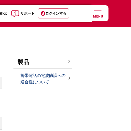
 Shop
サポート
ログインする
MENU
製品
携帯電話の電波防護への
適合性について