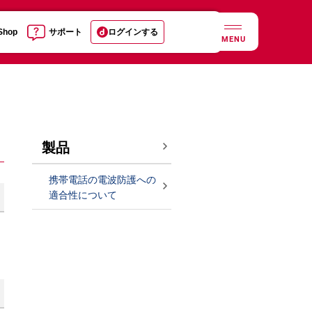
 Shop
サポート
ログインする
MENU
製品
携帯電話の電波防護への
適合性について