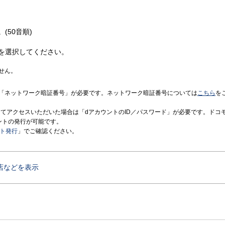
(50音順)
を選択してください。
せん。
「ネットワーク暗証番号」が必要です。ネットワーク暗証番号については
こちら
を
境にてアクセスいただいた場合は「dアカウントのID／パスワード」が必要です。ドコ
ントの発行が可能です。
ント発行
」でご確認ください。
店などを表示