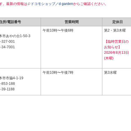
す。最新の情報は
ドコモショップ／d garden
からご確認ください。
住所/電話番号
営業時間
定休日
9
午前10時〜午後6時
第2・第3木曜
市あやの台1-50-3
-327-001
【臨時営業日の
-34-7001
お知らせ】
2026年8月13日
(木曜)
3
午前10時〜午後7時
第3水曜
市市脇4-1-19
-853-188
-39-1188