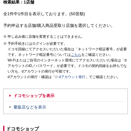
検索結果：1店舗
全1件中1件目を表示しております。(50音順)
予約申込する店舗/購入商品受取り店舗を選択してください。
申し込み後に店舗を変更することはできません。
予約手続きにはログインが必要です。
ドコモ回線にてアクセスいただいた場合は「ネットワーク暗証番号」が必要
です。ネットワーク暗証番号については
こちら
をご確認ください。
Wi-Fiまたはご自宅のインターネット環境にてアクセスいただいた場合は「d
アカウントのID／パスワード」が必要です。ドコモの契約回線をお持ちでな
い方も、dアカウントの発行が可能です。
dアカウントの発行・確認は「
dアカウント発行
」でご確認ください。
ドコモショップを表示
量販店などを表示
ドコモショップ