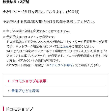
検索結果：2店舗
全2件中1 〜 2件目を表示しております。(50音順)
予約申込する店舗/購入商品受取り店舗を選択してください。
申し込み後に店舗を変更することはできません。
予約手続きにはログインが必要です。
ドコモ回線にてアクセスいただいた場合は「ネットワーク暗証番号」が必要
です。ネットワーク暗証番号については
こちら
をご確認ください。
Wi-Fiまたはご自宅のインターネット環境にてアクセスいただいた場合は「d
アカウントのID／パスワード」が必要です。ドコモの契約回線をお持ちでな
い方も、dアカウントの発行が可能です。
dアカウントの発行・確認は「
dアカウント発行
」でご確認ください。
ドコモショップを表示
量販店などを表示
ドコモショップ