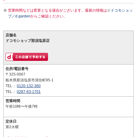
営業時間などは変更となる場合がございます。最新の情報は
ドコモショッ
プ／d garden
からご確認ください。
店舗名
ドコモショップ那須塩原店
住所/電話番号
〒325-0067
栃木県那須塩原市清住町95-1
TEL：
0120-132-360
TEL：
0287-63-1701
営業時間
午前10時〜午後7時
定休日
第2火曜