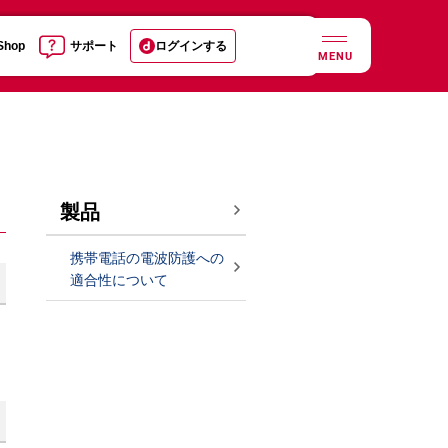
 Shop
サポート
ログインする
MENU
製品
携帯電話の電波防護への
適合性について