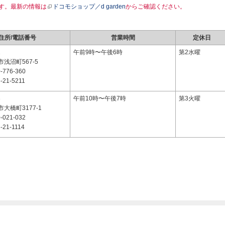
す。最新の情報は
ドコモショップ／d garden
からご確認ください。
住所/電話番号
営業時間
定休日
1
午前9時〜午後6時
第2水曜
浅沼町567-5
-776-360
-21-5211
3
午前10時〜午後7時
第3火曜
大橋町3177-1
-021-032
-21-1114