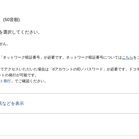
(50音順)
を選択してください。
せん。
「ネットワーク暗証番号」が必要です。ネットワーク暗証番号については
こちら
を
境にてアクセスいただいた場合は「dアカウントのID／パスワード」が必要です。ドコ
ントの発行が可能です。
ント発行
」でご確認ください。
店などを表示