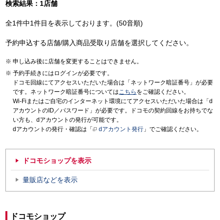
検索結果：1店舗
全1件中1件目を表示しております。(50音順)
予約申込する店舗/購入商品受取り店舗を選択してください。
申し込み後に店舗を変更することはできません。
予約手続きにはログインが必要です。
ドコモ回線にてアクセスいただいた場合は「ネットワーク暗証番号」が必要
です。ネットワーク暗証番号については
こちら
をご確認ください。
Wi-Fiまたはご自宅のインターネット環境にてアクセスいただいた場合は「d
アカウントのID／パスワード」が必要です。ドコモの契約回線をお持ちでな
い方も、dアカウントの発行が可能です。
dアカウントの発行・確認は「
dアカウント発行
」でご確認ください。
ドコモショップを表示
量販店などを表示
ドコモショップ