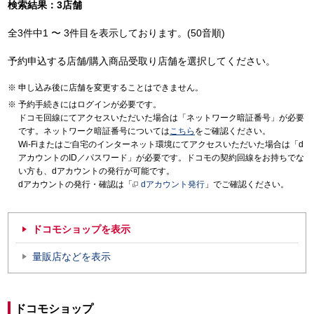
検索結果：3店舗
全3件中1 〜 3件目を表示しております。(50音順)
予約申込する店舗/購入商品受取り店舗を選択してください。
申し込み後に店舗を変更することはできません。
予約手続きにはログインが必要です。
ドコモ回線にてアクセスいただいた場合は「ネットワーク暗証番号」が必要
です。ネットワーク暗証番号については
こちら
をご確認ください。
Wi-Fiまたはご自宅のインターネット環境にてアクセスいただいた場合は「d
アカウントのID／パスワード」が必要です。ドコモの契約回線をお持ちでな
い方も、dアカウントの発行が可能です。
dアカウントの発行・確認は「
dアカウント発行
」でご確認ください。
ドコモショップを表示
量販店などを表示
ドコモショップ