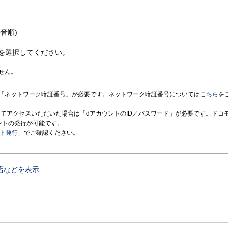
音順)
を選択してください。
せん。
「ネットワーク暗証番号」が必要です。ネットワーク暗証番号については
こちら
を
境にてアクセスいただいた場合は「dアカウントのID／パスワード」が必要です。ドコ
ントの発行が可能です。
ント発行
」でご確認ください。
店などを表示