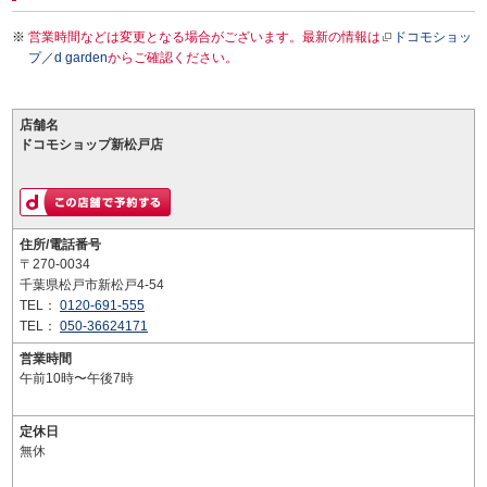
営業時間などは変更となる場合がございます。最新の情報は
ドコモショッ
プ／d garden
からご確認ください。
店舗名
ドコモショップ新松戸店
住所/電話番号
〒270-0034
千葉県松戸市新松戸4-54
TEL：
0120-691-555
TEL：
050-36624171
営業時間
午前10時〜午後7時
定休日
無休