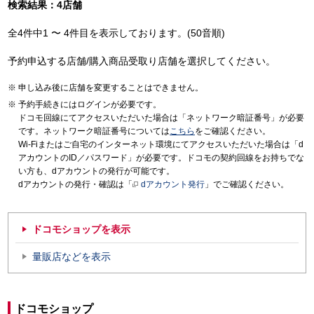
検索結果：4店舗
全4件中1 〜 4件目を表示しております。(50音順)
予約申込する店舗/購入商品受取り店舗を選択してください。
申し込み後に店舗を変更することはできません。
予約手続きにはログインが必要です。
ドコモ回線にてアクセスいただいた場合は「ネットワーク暗証番号」が必要
です。ネットワーク暗証番号については
こちら
をご確認ください。
Wi-Fiまたはご自宅のインターネット環境にてアクセスいただいた場合は「d
アカウントのID／パスワード」が必要です。ドコモの契約回線をお持ちでな
い方も、dアカウントの発行が可能です。
dアカウントの発行・確認は「
dアカウント発行
」でご確認ください。
ドコモショップを表示
量販店などを表示
ドコモショップ