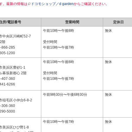
す。最新の情報は
ドコモショップ／d garden
からご確認ください。
住所/電話番号
営業時間
定休日
5
午前10時〜午後8時
無休
中央区川崎町52-7
2階
受付時間
-866-285
午前10時〜午後7時
305-1200
5
午前10時〜午後8時
無休
市美浜区豊砂1-1
ル幕張新都心 2階
受付時間
-407-360
午前10時〜午後7時
441-6266
3
午前9時30分〜午後6時30分
無休
稲毛区小仲台6-8-2
-306-360
290-5000
1
午前10時〜午後7時
無休
市美浜区ひび野1-8