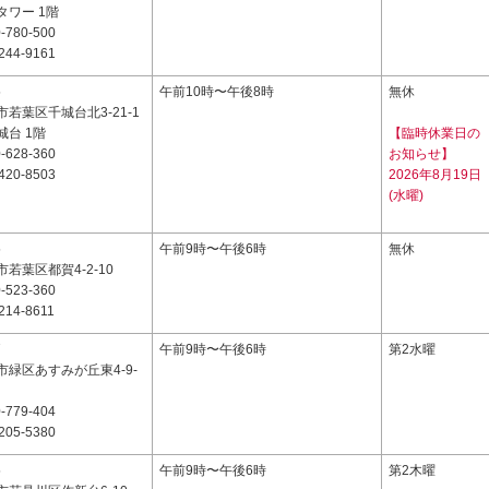
タワー 1階
-780-500
244-9161
5
午前10時〜午後8時
無休
若葉区千城台北3-21-1
台 1階
【臨時休業日の
-628-360
お知らせ】
420-8503
2026年8月19日
(水曜)
5
午前9時〜午後6時
無休
若葉区都賀4-2-10
-523-360
214-8611
7
午前9時〜午後6時
第2水曜
緑区あすみが丘東4-9-
-779-404
205-5380
5
午前9時〜午後6時
第2木曜