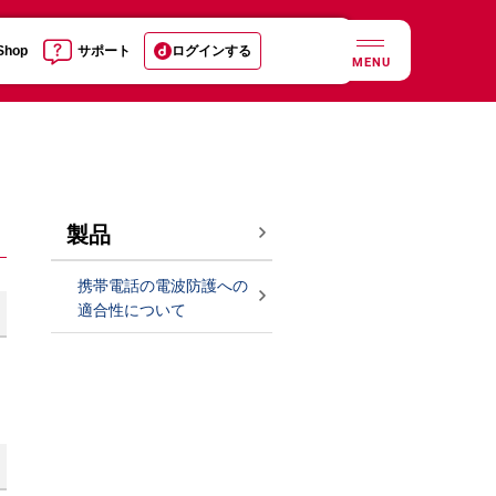
 Shop
サポート
ログインする
MENU
製品
携帯電話の電波防護への
適合性について