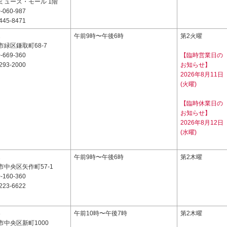
ミューズ・モール 1階
-060-987
445-8471
1
午前9時〜午後6時
第2火曜
緑区鎌取町68-7
-669-360
【臨時営業日の
293-2000
お知らせ】
2026年8月11日
(火曜)
【臨時休業日の
お知らせ】
2026年8月12日
(水曜)
1
午前9時〜午後6時
第2木曜
中央区矢作町57-1
-160-360
223-6622
8
午前10時〜午後7時
第2木曜
中央区新町1000