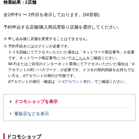
検索結果：2店舗
全2件中1 〜 2件目を表示しております。(50音順)
予約申込する店舗/購入商品受取り店舗を選択してください。
申し込み後に店舗を変更することはできません。
予約手続きにはログインが必要です。
ドコモ回線にてアクセスいただいた場合は「ネットワーク暗証番号」が必要
です。ネットワーク暗証番号については
こちら
をご確認ください。
Wi-Fiまたはご自宅のインターネット環境にてアクセスいただいた場合は「d
アカウントのID／パスワード」が必要です。ドコモの契約回線をお持ちでな
い方も、dアカウントの発行が可能です。
dアカウントの発行・確認は「
dアカウント発行
」でご確認ください。
ドコモショップを表示
量販店などを表示
ドコモショップ