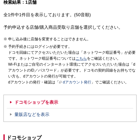
検索結果：1店舗
全1件中1件目を表示しております。(50音順)
予約申込する店舗/購入商品受取り店舗を選択してください。
申し込み後に店舗を変更することはできません。
予約手続きにはログインが必要です。
ドコモ回線にてアクセスいただいた場合は「ネットワーク暗証番号」が必要
です。ネットワーク暗証番号については
こちら
をご確認ください。
Wi-Fiまたはご自宅のインターネット環境にてアクセスいただいた場合は「d
アカウントのID／パスワード」が必要です。ドコモの契約回線をお持ちでな
い方も、dアカウントの発行が可能です。
dアカウントの発行・確認は「
dアカウント発行
」でご確認ください。
ドコモショップを表示
量販店などを表示
ドコモショップ