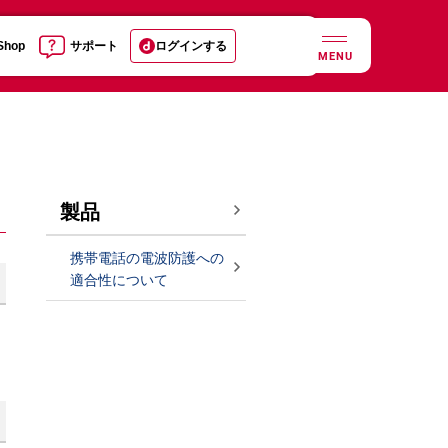
 Shop
サポート
ログインする
MENU
製品
携帯電話の電波防護への
適合性について