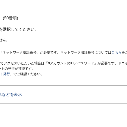
(50音順)
を選択してください。
せん。
「ネットワーク暗証番号」が必要です。ネットワーク暗証番号については
こちら
を
境にてアクセスいただいた場合は「dアカウントのID／パスワード」が必要です。ドコ
ントの発行が可能です。
ント発行
」でご確認ください。
店などを表示