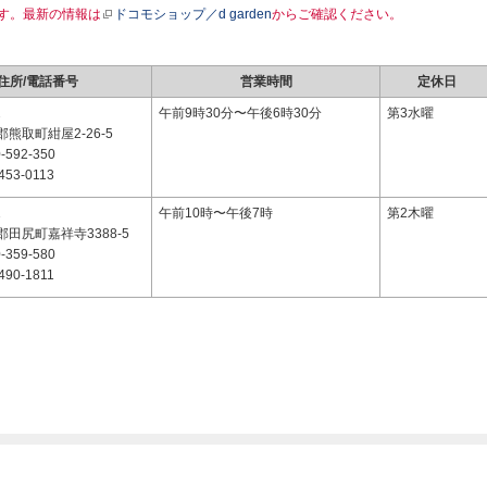
す。最新の情報は
ドコモショップ／d garden
からご確認ください。
住所/電話番号
営業時間
定休日
2
午前9時30分〜午後6時30分
第3水曜
熊取町紺屋2-26-5
-592-350
453-0113
1
午前10時〜午後7時
第2木曜
田尻町嘉祥寺3388-5
-359-580
490-1811