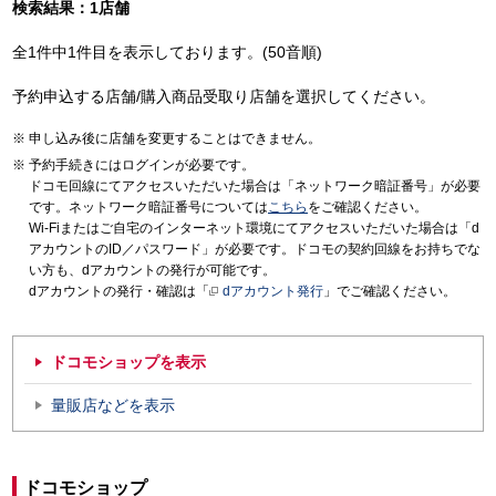
検索結果：1店舗
全1件中1件目を表示しております。(50音順)
予約申込する店舗/購入商品受取り店舗を選択してください。
申し込み後に店舗を変更することはできません。
予約手続きにはログインが必要です。
ドコモ回線にてアクセスいただいた場合は「ネットワーク暗証番号」が必要
です。ネットワーク暗証番号については
こちら
をご確認ください。
Wi-Fiまたはご自宅のインターネット環境にてアクセスいただいた場合は「d
アカウントのID／パスワード」が必要です。ドコモの契約回線をお持ちでな
い方も、dアカウントの発行が可能です。
dアカウントの発行・確認は「
dアカウント発行
」でご確認ください。
ドコモショップを表示
量販店などを表示
ドコモショップ