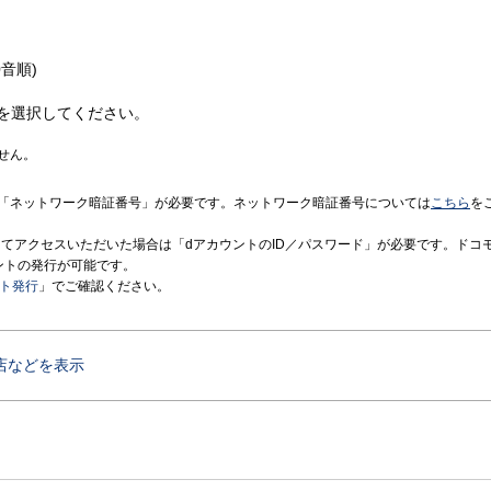
音順)
を選択してください。
せん。
「ネットワーク暗証番号」が必要です。ネットワーク暗証番号については
こちら
を
境にてアクセスいただいた場合は「dアカウントのID／パスワード」が必要です。ドコ
ントの発行が可能です。
ント発行
」でご確認ください。
店などを表示