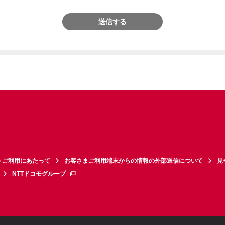
送信する
トご利用にあたって
お客さまご利用端末からの情報の外部送信について
見
NTTドコモグループ