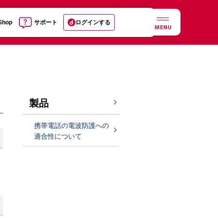
 Shop
サポート
ログインする
MENU
製品
携帯電話の電波防護への
適合性について