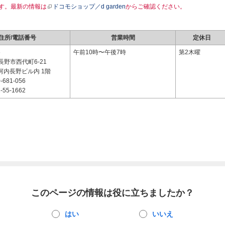
す。最新の情報は
ドコモショップ／d garden
からご確認ください。
住所/電話番号
営業時間
定休日
6
午前10時〜午後7時
第2木曜
野市西代町6-21
河内長野ビル内 1階
-681-056
-55-1662
このページの情報は役に立ちましたか？
はい
いいえ