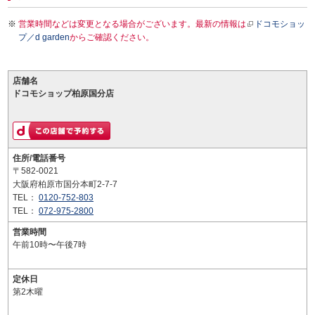
営業時間などは変更となる場合がございます。最新の情報は
ドコモショッ
プ／d garden
からご確認ください。
店舗名
ドコモショップ柏原国分店
住所/電話番号
〒582-0021
大阪府柏原市国分本町2-7-7
TEL：
0120-752-803
TEL：
072-975-2800
営業時間
午前10時〜午後7時
定休日
第2木曜