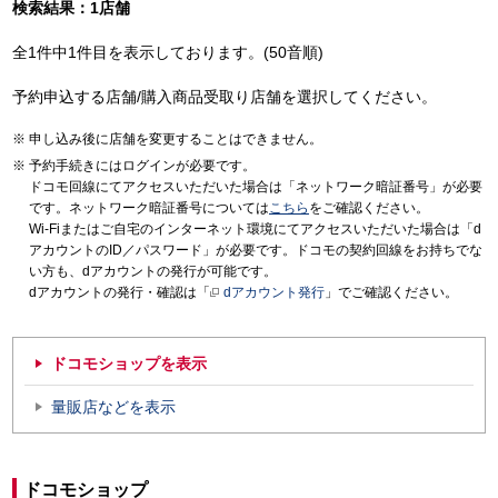
検索結果：1店舗
全1件中1件目を表示しております。(50音順)
予約申込する店舗/購入商品受取り店舗を選択してください。
申し込み後に店舗を変更することはできません。
予約手続きにはログインが必要です。
ドコモ回線にてアクセスいただいた場合は「ネットワーク暗証番号」が必要
です。ネットワーク暗証番号については
こちら
をご確認ください。
Wi-Fiまたはご自宅のインターネット環境にてアクセスいただいた場合は「d
アカウントのID／パスワード」が必要です。ドコモの契約回線をお持ちでな
い方も、dアカウントの発行が可能です。
dアカウントの発行・確認は「
dアカウント発行
」でご確認ください。
ドコモショップを表示
量販店などを表示
ドコモショップ