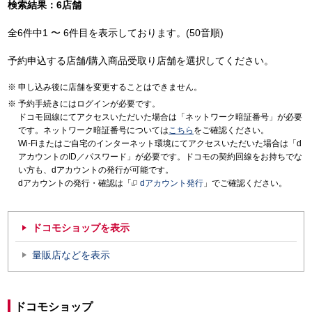
検索結果：6店舗
全6件中1 〜 6件目を表示しております。(50音順)
予約申込する店舗/購入商品受取り店舗を選択してください。
申し込み後に店舗を変更することはできません。
予約手続きにはログインが必要です。
ドコモ回線にてアクセスいただいた場合は「ネットワーク暗証番号」が必要
です。ネットワーク暗証番号については
こちら
をご確認ください。
Wi-Fiまたはご自宅のインターネット環境にてアクセスいただいた場合は「d
アカウントのID／パスワード」が必要です。ドコモの契約回線をお持ちでな
い方も、dアカウントの発行が可能です。
dアカウントの発行・確認は「
dアカウント発行
」でご確認ください。
ドコモショップを表示
量販店などを表示
ドコモショップ