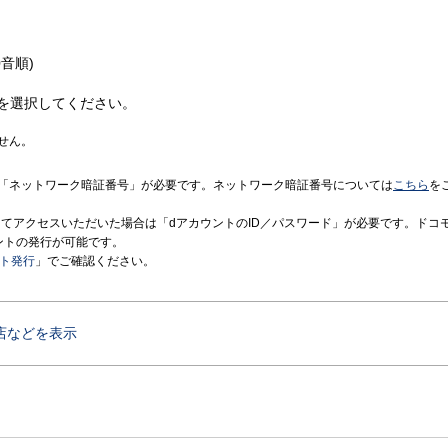
音順)
を選択してください。
せん。
「ネットワーク暗証番号」が必要です。ネットワーク暗証番号については
こちら
を
境にてアクセスいただいた場合は「dアカウントのID／パスワード」が必要です。ドコ
ントの発行が可能です。
ント発行
」でご確認ください。
店などを表示