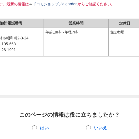
す。最新の情報は
ドコモショップ／d garden
からご確認ください。
住所/電話番号
営業時間
定休日
2
午前10時〜午後7時
第2木曜
市昭和町2-3-24
-105-668
-26-1991
このページの情報は役に立ちましたか？
はい
いいえ