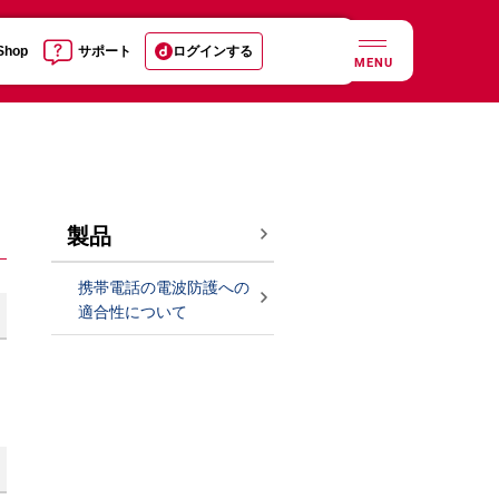
 Shop
サポート
ログインする
MENU
製品
携帯電話の電波防護への
適合性について