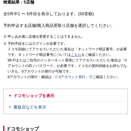
検索結果：5店舗
全5件中1 〜 5件目を表示しております。(50音順)
予約申込する店舗/購入商品受取り店舗を選択してください。
申し込み後に店舗を変更することはできません。
予約手続きにはログインが必要です。
ドコモ回線にてアクセスいただいた場合は「ネットワーク暗証番号」が必要
です。ネットワーク暗証番号については
こちら
をご確認ください。
Wi-Fiまたはご自宅のインターネット環境にてアクセスいただいた場合は「d
アカウントのID／パスワード」が必要です。ドコモの契約回線をお持ちでな
い方も、dアカウントの発行が可能です。
dアカウントの発行・確認は「
dアカウント発行
」でご確認ください。
ドコモショップを表示
量販店などを表示
ドコモショップ