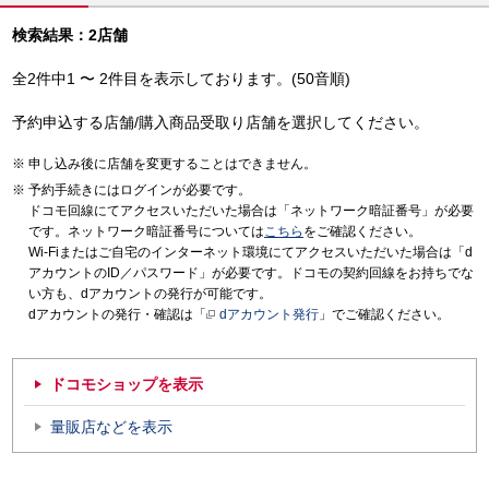
検索結果：2店舗
全2件中1 〜 2件目を表示しております。(50音順)
予約申込する店舗/購入商品受取り店舗を選択してください。
申し込み後に店舗を変更することはできません。
予約手続きにはログインが必要です。
ドコモ回線にてアクセスいただいた場合は「ネットワーク暗証番号」が必要
です。ネットワーク暗証番号については
こちら
をご確認ください。
Wi-Fiまたはご自宅のインターネット環境にてアクセスいただいた場合は「d
アカウントのID／パスワード」が必要です。ドコモの契約回線をお持ちでな
い方も、dアカウントの発行が可能です。
dアカウントの発行・確認は「
dアカウント発行
」でご確認ください。
ドコモショップを表示
量販店などを表示