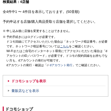
検索結果：4店舗
全4件中1 〜 4件目を表示しております。(50音順)
予約申込する店舗/購入商品受取り店舗を選択してください。
申し込み後に店舗を変更することはできません。
予約手続きにはログインが必要です。
ドコモ回線にてアクセスいただいた場合は「ネットワーク暗証番号」が必要
です。ネットワーク暗証番号については
こちら
をご確認ください。
Wi-Fiまたはご自宅のインターネット環境にてアクセスいただいた場合は「d
アカウントのID／パスワード」が必要です。ドコモの契約回線をお持ちでな
い方も、dアカウントの発行が可能です。
dアカウントの発行・確認は「
dアカウント発行
」でご確認ください。
ドコモショップを表示
量販店などを表示
ドコモショップ