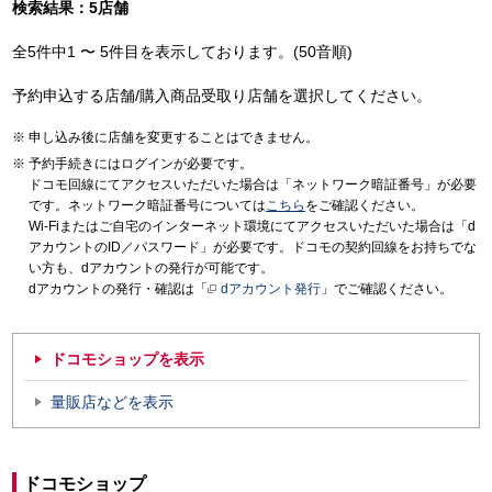
検索結果：5店舗
全5件中1 〜 5件目を表示しております。(50音順)
予約申込する店舗/購入商品受取り店舗を選択してください。
申し込み後に店舗を変更することはできません。
予約手続きにはログインが必要です。
ドコモ回線にてアクセスいただいた場合は「ネットワーク暗証番号」が必要
です。ネットワーク暗証番号については
こちら
をご確認ください。
Wi-Fiまたはご自宅のインターネット環境にてアクセスいただいた場合は「d
アカウントのID／パスワード」が必要です。ドコモの契約回線をお持ちでな
い方も、dアカウントの発行が可能です。
dアカウントの発行・確認は「
dアカウント発行
」でご確認ください。
ドコモショップを表示
量販店などを表示
ドコモショップ