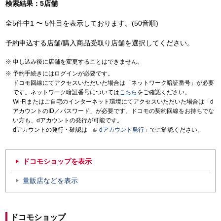
検索結果：5店舗
全5件中1 〜 5件目を表示しております。(50音順)
予約申込する店舗/購入商品受取り店舗を選択してください。
申し込み後に店舗を変更することはできません。
予約手続きにはログインが必要です。
ドコモ回線にてアクセスいただいた場合は「ネットワーク暗証番号」が必要
です。ネットワーク暗証番号については
こちら
をご確認ください。
Wi-Fiまたはご自宅のインターネット環境にてアクセスいただいた場合は「d
アカウントのID／パスワード」が必要です。ドコモの契約回線をお持ちでな
い方も、dアカウントの発行が可能です。
dアカウントの発行・確認は「
dアカウント発行
」でご確認ください。
ドコモショップを表示
量販店などを表示
ドコモショップ