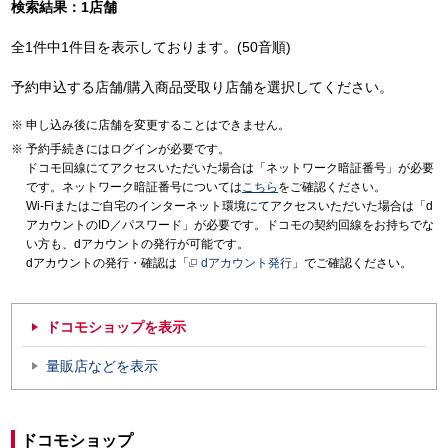
検索結果：1店舗
全1件中1件目を表示しております。(50音順)
予約申込する店舗/購入商品受取り店舗を選択してください。
申し込み後に店舗を変更することはできません。
予約手続きにはログインが必要です。
ドコモ回線にてアクセスいただいた場合は「ネットワーク暗証番号」が必要
です。ネットワーク暗証番号については
こちら
をご確認ください。
Wi-Fiまたはご自宅のインターネット環境にてアクセスいただいた場合は「d
アカウントのID／パスワード」が必要です。ドコモの契約回線をお持ちでな
い方も、dアカウントの発行が可能です。
dアカウントの発行・確認は「
dアカウント発行
」でご確認ください。
ドコモショップを表示
量販店などを表示
ドコモショップ