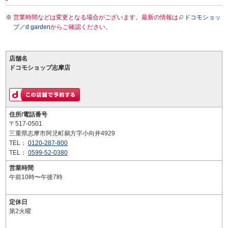
営業時間などは変更となる場合がございます。最新の情報は
ドコモショッ
プ／d garden
からご確認ください。
店舗名
ドコモショップ志摩店
住所/電話番号
〒517-0501
三重県志摩市阿児町鵜方字小向井4929
TEL：
0120-287-800
TEL：
0599-52-0380
営業時間
午前10時〜午後7時
定休日
第2火曜