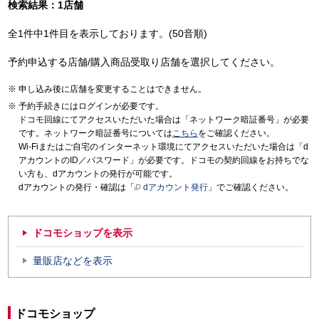
検索結果：1店舗
全1件中1件目を表示しております。(50音順)
予約申込する店舗/購入商品受取り店舗を選択してください。
申し込み後に店舗を変更することはできません。
予約手続きにはログインが必要です。
ドコモ回線にてアクセスいただいた場合は「ネットワーク暗証番号」が必要
です。ネットワーク暗証番号については
こちら
をご確認ください。
Wi-Fiまたはご自宅のインターネット環境にてアクセスいただいた場合は「d
アカウントのID／パスワード」が必要です。ドコモの契約回線をお持ちでな
い方も、dアカウントの発行が可能です。
dアカウントの発行・確認は「
dアカウント発行
」でご確認ください。
ドコモショップを表示
量販店などを表示
ドコモショップ