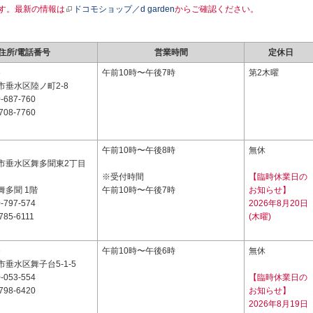
す。最新の情報は
ドコモショップ／d garden
からご確認ください。
住所/電話番号
営業時間
定休日
6
午前10時〜午後7時
第2木曜
市垂水区陸ノ町2-8
-687-760
708-7760
2
午前10時〜午後8時
無休
市垂水区舞多聞東2丁目
※受付時間
【臨時休業日の
舞多聞 1階
午前10時〜午後7時
お知らせ】
-797-574
2026年8月20日
785-6111
(木曜)
6
午前10時〜午後6時
無休
垂水区舞子台5-1-5
-053-554
【臨時休業日の
798-6420
お知らせ】
2026年8月19日