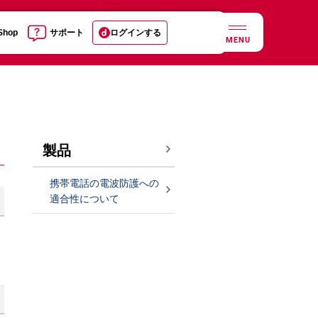
 Shop
サポート
ログインする
MENU
製品
携帯電話の電波防護への
適合性について