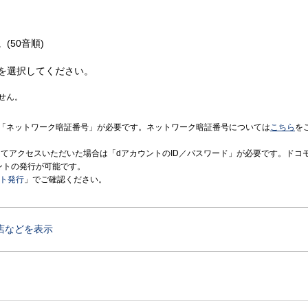
(50音順)
を選択してください。
せん。
「ネットワーク暗証番号」が必要です。ネットワーク暗証番号については
こちら
を
境にてアクセスいただいた場合は「dアカウントのID／パスワード」が必要です。ドコ
ントの発行が可能です。
ント発行
」でご確認ください。
店などを表示