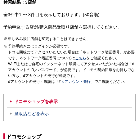
検索結果：3店舗
全3件中1 〜 3件目を表示しております。(50音順)
予約申込する店舗/購入商品受取り店舗を選択してください。
申し込み後に店舗を変更することはできません。
予約手続きにはログインが必要です。
ドコモ回線にてアクセスいただいた場合は「ネットワーク暗証番号」が必要
です。ネットワーク暗証番号については
こちら
をご確認ください。
Wi-Fiまたはご自宅のインターネット環境にてアクセスいただいた場合は「d
アカウントのID／パスワード」が必要です。ドコモの契約回線をお持ちでな
い方も、dアカウントの発行が可能です。
dアカウントの発行・確認は「
dアカウント発行
」でご確認ください。
ドコモショップを表示
量販店などを表示
ドコモショップ