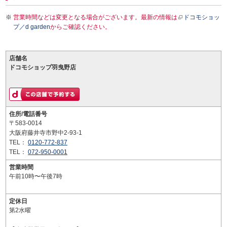
営業時間などは変更となる場合がございます。最新の情報は
ドコモショッ
プ／d garden
からご確認ください。
店舗名
ドコモショップ羽曳野店
住所/電話番号
〒583-0014
大阪府藤井寺市野中2-93-1
TEL：
0120-772-837
TEL：
072-950-0001
営業時間
午前10時〜午後7時
定休日
第2水曜