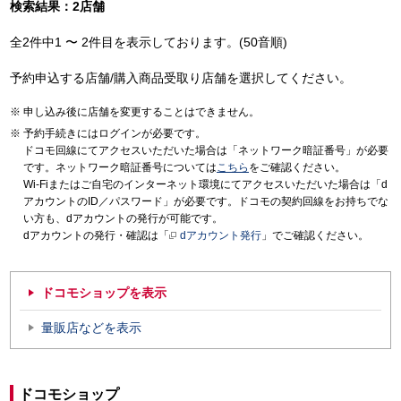
検索結果：2店舗
全2件中1 〜 2件目を表示しております。(50音順)
予約申込する店舗/購入商品受取り店舗を選択してください。
申し込み後に店舗を変更することはできません。
予約手続きにはログインが必要です。
ドコモ回線にてアクセスいただいた場合は「ネットワーク暗証番号」が必要
です。ネットワーク暗証番号については
こちら
をご確認ください。
Wi-Fiまたはご自宅のインターネット環境にてアクセスいただいた場合は「d
アカウントのID／パスワード」が必要です。ドコモの契約回線をお持ちでな
い方も、dアカウントの発行が可能です。
dアカウントの発行・確認は「
dアカウント発行
」でご確認ください。
ドコモショップを表示
量販店などを表示
ドコモショップ