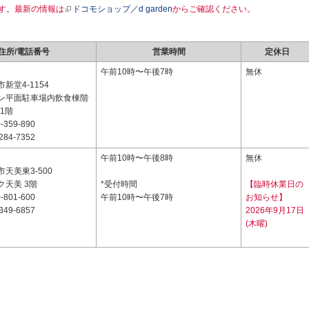
す。最新の情報は
ドコモショップ／d garden
からご確認ください。
住所/電話番号
営業時間
定休日
5
午前10時〜午後7時
無休
新堂4-1154
ン平面駐車場内飲食棟階
 1階
-359-890
284-7352
2
午前10時〜午後8時
無休
天美東3-500
ク天美 3階
*受付時間
【臨時休業日の
-801-600
午前10時〜午後7時
お知らせ】
349-6857
2026年9月17日
(木曜)