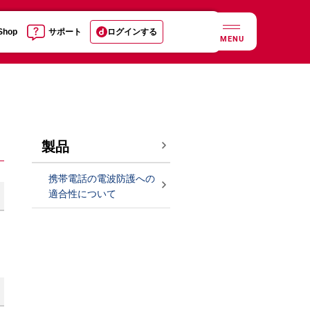
 Shop
サポート
ログインする
MENU
製品
携帯電話の電波防護への
適合性について