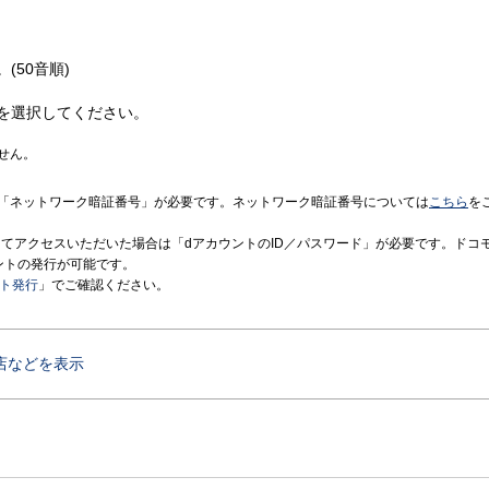
(50音順)
を選択してください。
せん。
「ネットワーク暗証番号」が必要です。ネットワーク暗証番号については
こちら
を
境にてアクセスいただいた場合は「dアカウントのID／パスワード」が必要です。ドコ
ントの発行が可能です。
ント発行
」でご確認ください。
店などを表示