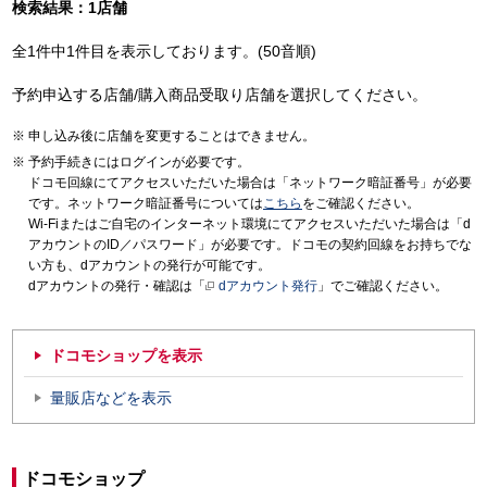
検索結果：1店舗
全1件中1件目を表示しております。(50音順)
予約申込する店舗/購入商品受取り店舗を選択してください。
申し込み後に店舗を変更することはできません。
予約手続きにはログインが必要です。
ドコモ回線にてアクセスいただいた場合は「ネットワーク暗証番号」が必要
です。ネットワーク暗証番号については
こちら
をご確認ください。
Wi-Fiまたはご自宅のインターネット環境にてアクセスいただいた場合は「d
アカウントのID／パスワード」が必要です。ドコモの契約回線をお持ちでな
い方も、dアカウントの発行が可能です。
dアカウントの発行・確認は「
dアカウント発行
」でご確認ください。
ドコモショップを表示
量販店などを表示
ドコモショップ