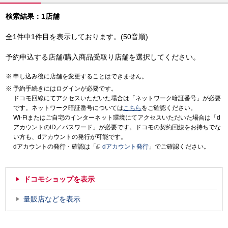
検索結果：1店舗
全1件中1件目を表示しております。(50音順)
予約申込する店舗/購入商品受取り店舗を選択してください。
申し込み後に店舗を変更することはできません。
予約手続きにはログインが必要です。
ドコモ回線にてアクセスいただいた場合は「ネットワーク暗証番号」が必要
です。ネットワーク暗証番号については
こちら
をご確認ください。
Wi-Fiまたはご自宅のインターネット環境にてアクセスいただいた場合は「d
アカウントのID／パスワード」が必要です。ドコモの契約回線をお持ちでな
い方も、dアカウントの発行が可能です。
dアカウントの発行・確認は「
dアカウント発行
」でご確認ください。
ドコモショップを表示
量販店などを表示