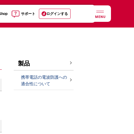
 Shop
サポート
ログインする
MENU
製品
携帯電話の電波防護への
適合性について