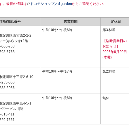
す。最新の情報は
ドコモショップ／d garden
からご確認ください。
住所/電話番号
営業時間
定休日
4
午前10時〜午後6時
第3木曜
淀川区西宮原2-2-2
ー(ゆめっせ) 1階
【臨時営業日の
-066-768
お知らせ】
398-6768
2026年8月20日
(木曜)
3
午前10時〜午後7時
第2木曜
淀川区十三東2-6-10
-253-056
838-3056
1
午前10時〜午後6時
無休
淀川区西中島4-5-1
パワービル 1階
-613-411
829-7661