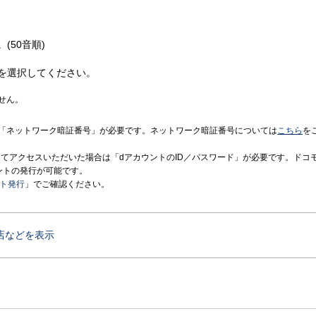
(50音順)
を選択してください。
せん。
「ネットワーク暗証番号」が必要です。ネットワーク暗証番号については
こちら
を
境にてアクセスいただいた場合は「dアカウントのID／パスワード」が必要です。ドコ
ントの発行が可能です。
ント発行
」でご確認ください。
店などを表示