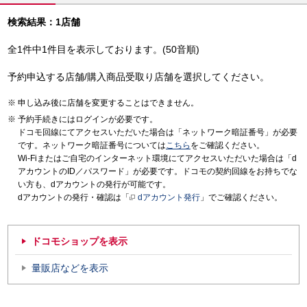
検索結果：1店舗
全1件中1件目を表示しております。(50音順)
予約申込する店舗/購入商品受取り店舗を選択してください。
申し込み後に店舗を変更することはできません。
予約手続きにはログインが必要です。
ドコモ回線にてアクセスいただいた場合は「ネットワーク暗証番号」が必要
です。ネットワーク暗証番号については
こちら
をご確認ください。
Wi-Fiまたはご自宅のインターネット環境にてアクセスいただいた場合は「d
アカウントのID／パスワード」が必要です。ドコモの契約回線をお持ちでな
い方も、dアカウントの発行が可能です。
dアカウントの発行・確認は「
dアカウント発行
」でご確認ください。
ドコモショップを表示
量販店などを表示