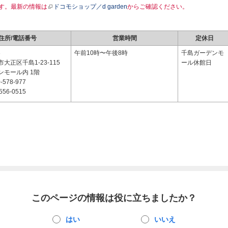
す。最新の情報は
ドコモショップ／d garden
からご確認ください。
住所/電話番号
営業時間
定休日
3
午前10時〜午後8時
千島ガーデンモ
大正区千島1-23-115
ール休館日
ンモール内 1階
-578-977
556-0515
このページの情報は役に立ちましたか？
はい
いいえ