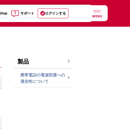
 Shop
サポート
ログインする
MENU
製品
携帯電話の電波防護への
適合性について