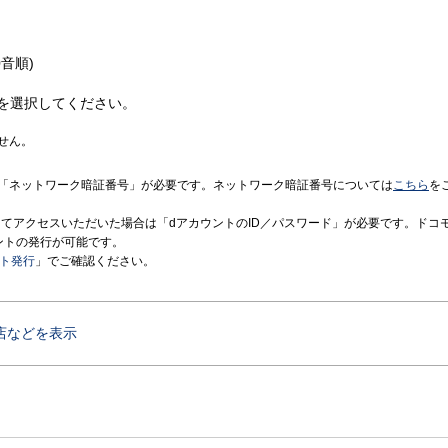
音順)
を選択してください。
せん。
「ネットワーク暗証番号」が必要です。ネットワーク暗証番号については
こちら
を
境にてアクセスいただいた場合は「dアカウントのID／パスワード」が必要です。ドコ
ントの発行が可能です。
ント発行
」でご確認ください。
店などを表示