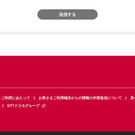
送信する
トご利用にあたって
お客さまご利用端末からの情報の外部送信について
見
NTTドコモグループ