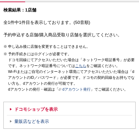
検索結果：1店舗
全1件中1件目を表示しております。(50音順)
予約申込する店舗/購入商品受取り店舗を選択してください。
申し込み後に店舗を変更することはできません。
予約手続きにはログインが必要です。
ドコモ回線にてアクセスいただいた場合は「ネットワーク暗証番号」が必要
です。ネットワーク暗証番号については
こちら
をご確認ください。
Wi-Fiまたはご自宅のインターネット環境にてアクセスいただいた場合は「d
アカウントのID／パスワード」が必要です。ドコモの契約回線をお持ちでな
い方も、dアカウントの発行が可能です。
dアカウントの発行・確認は「
dアカウント発行
」でご確認ください。
ドコモショップを表示
量販店などを表示