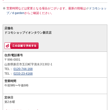
営業時間などは変更となる場合がございます。最新の情報は
ドコモショッ
プ／d garden
からご確認ください。
店舗名
ドコモショップイオンタウン新庄店
住所/電話番号
〒996-0001
山形県新庄市五日町字清水川1302-1
TEL：
0120-744-168
TEL：
0233-23-4168
営業時間
午前9時〜午後6時
定休日
第2水曜