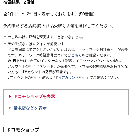
検索結果：2店舗
全2件中1 〜 2件目を表示しております。(50音順)
予約申込する店舗/購入商品受取り店舗を選択してください。
申し込み後に店舗を変更することはできません。
予約手続きにはログインが必要です。
ドコモ回線にてアクセスいただいた場合は「ネットワーク暗証番号」が必要
です。ネットワーク暗証番号については
こちら
をご確認ください。
Wi-Fiまたはご自宅のインターネット環境にてアクセスいただいた場合は「d
アカウントのID／パスワード」が必要です。ドコモの契約回線をお持ちでな
い方も、dアカウントの発行が可能です。
dアカウントの発行・確認は「
dアカウント発行
」でご確認ください。
ドコモショップを表示
量販店などを表示
ドコモショップ