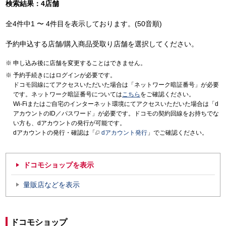
検索結果：4店舗
全4件中1 〜 4件目を表示しております。(50音順)
予約申込する店舗/購入商品受取り店舗を選択してください。
申し込み後に店舗を変更することはできません。
予約手続きにはログインが必要です。
ドコモ回線にてアクセスいただいた場合は「ネットワーク暗証番号」が必要
です。ネットワーク暗証番号については
こちら
をご確認ください。
Wi-Fiまたはご自宅のインターネット環境にてアクセスいただいた場合は「d
アカウントのID／パスワード」が必要です。ドコモの契約回線をお持ちでな
い方も、dアカウントの発行が可能です。
dアカウントの発行・確認は「
dアカウント発行
」でご確認ください。
ドコモショップを表示
量販店などを表示
ドコモショップ