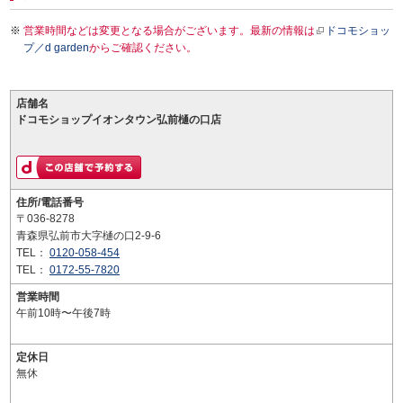
営業時間などは変更となる場合がございます。最新の情報は
ドコモショッ
プ／d garden
からご確認ください。
店舗名
ドコモショップイオンタウン弘前樋の口店
住所/電話番号
〒036-8278
青森県弘前市大字樋の口2-9-6
TEL：
0120-058-454
TEL：
0172-55-7820
営業時間
午前10時〜午後7時
定休日
無休