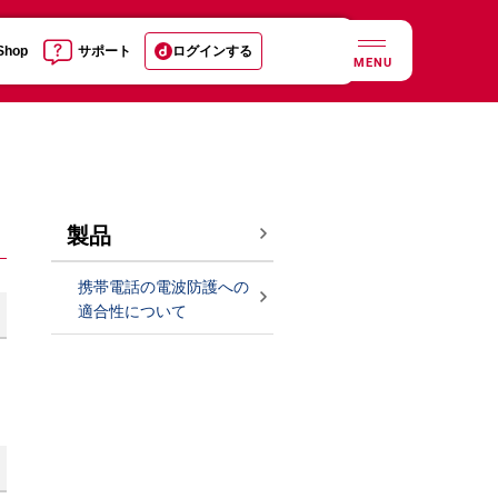
 Shop
サポート
ログインする
MENU
製品
携帯電話の電波防護への
適合性について