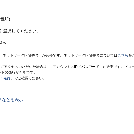
音順)
を選択してください。
せん。
「ネットワーク暗証番号」が必要です。ネットワーク暗証番号については
こちら
を
境にてアクセスいただいた場合は「dアカウントのID／パスワード」が必要です。ドコ
ントの発行が可能です。
ント発行
」でご確認ください。
店などを表示