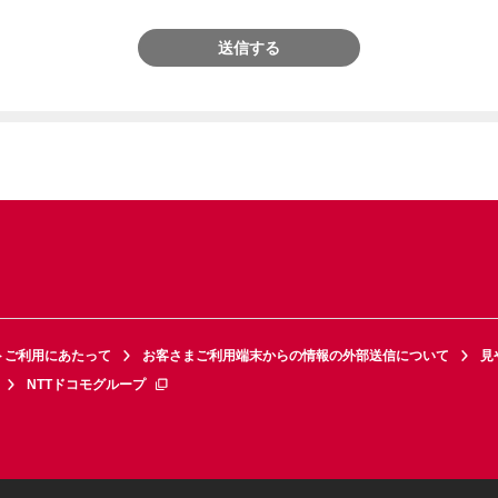
送信する
トご利用にあたって
お客さまご利用端末からの情報の外部送信について
見
NTTドコモグループ