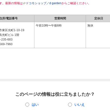
す。最新の情報は
ドコモショップ／d garden
からご確認ください。
住所/電話番号
営業時間
定休日
2
午前10時〜午後6時
無休
東区光町1-10-19
島光町ビル 1階
-235-683
569-7960
このページの情報は役に立ちましたか？
はい
いいえ