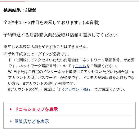
検索結果：2店舗
全2件中1 〜 2件目を表示しております。(50音順)
予約申込する店舗/購入商品受取り店舗を選択してください。
申し込み後に店舗を変更することはできません。
予約手続きにはログインが必要です。
ドコモ回線にてアクセスいただいた場合は「ネットワーク暗証番号」が必要
です。ネットワーク暗証番号については
こちら
をご確認ください。
Wi-Fiまたはご自宅のインターネット環境にてアクセスいただいた場合は「d
アカウントのID／パスワード」が必要です。ドコモの契約回線をお持ちでな
い方も、dアカウントの発行が可能です。
dアカウントの発行・確認は「
dアカウント発行
」でご確認ください。
ドコモショップを表示
量販店などを表示