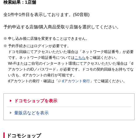
検索結果：1店舗
全1件中1件目を表示しております。(50音順)
予約申込する店舗/購入商品受取り店舗を選択してください。
申し込み後に店舗を変更することはできません。
予約手続きにはログインが必要です。
ドコモ回線にてアクセスいただいた場合は「ネットワーク暗証番号」が必要
です。ネットワーク暗証番号については
こちら
をご確認ください。
Wi-Fiまたはご自宅のインターネット環境にてアクセスいただいた場合は「d
アカウントのID／パスワード」が必要です。ドコモの契約回線をお持ちでな
い方も、dアカウントの発行が可能です。
dアカウントの発行・確認は「
dアカウント発行
」でご確認ください。
ドコモショップを表示
量販店などを表示
ドコモショップ