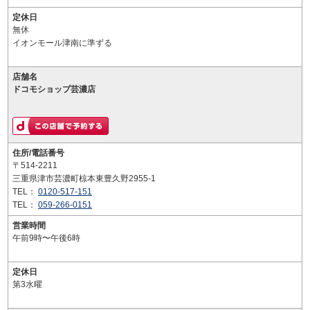
定休日
無休
イオンモール津南に準ずる
店舗名
ドコモショップ芸濃店
住所/電話番号
〒514-2211
三重県津市芸濃町椋本東豊久野2955-1
TEL：
0120-517-151
TEL：
059-266-0151
営業時間
午前9時〜午後6時
定休日
第3水曜