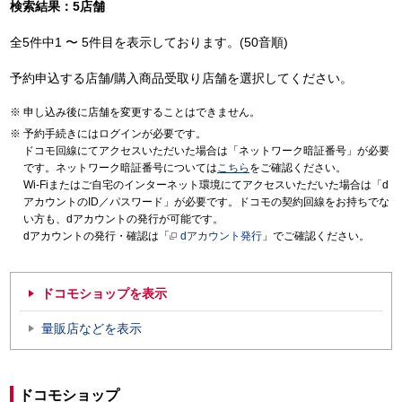
検索結果：5店舗
全5件中1 〜 5件目を表示しております。(50音順)
予約申込する店舗/購入商品受取り店舗を選択してください。
申し込み後に店舗を変更することはできません。
予約手続きにはログインが必要です。
ドコモ回線にてアクセスいただいた場合は「ネットワーク暗証番号」が必要
です。ネットワーク暗証番号については
こちら
をご確認ください。
Wi-Fiまたはご自宅のインターネット環境にてアクセスいただいた場合は「d
アカウントのID／パスワード」が必要です。ドコモの契約回線をお持ちでな
い方も、dアカウントの発行が可能です。
dアカウントの発行・確認は「
dアカウント発行
」でご確認ください。
ドコモショップを表示
量販店などを表示
ドコモショップ