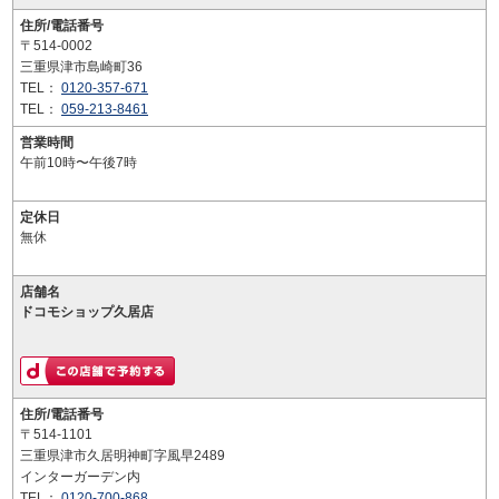
住所/電話番号
〒514-0002
三重県津市島崎町36
TEL：
0120-357-671
TEL：
059-213-8461
営業時間
午前10時〜午後7時
定休日
無休
店舗名
ドコモショップ久居店
住所/電話番号
〒514-1101
三重県津市久居明神町字風早2489
インターガーデン内
TEL：
0120-700-868