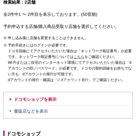
検索結果：2店舗
全2件中1 〜 2件目を表示しております。(50音順)
予約申込する店舗/購入商品受取り店舗を選択してください。
申し込み後に店舗を変更することはできません。
予約手続きにはログインが必要です。
ドコモ回線にてアクセスいただいた場合は「ネットワーク暗証番号」が必要
です。ネットワーク暗証番号については
こちら
をご確認ください。
Wi-Fiまたはご自宅のインターネット環境にてアクセスいただいた場合は「d
アカウントのID／パスワード」が必要です。ドコモの契約回線をお持ちでな
い方も、dアカウントの発行が可能です。
dアカウントの発行・確認は「
dアカウント発行
」でご確認ください。
ドコモショップを表示
量販店などを表示
ドコモショップ