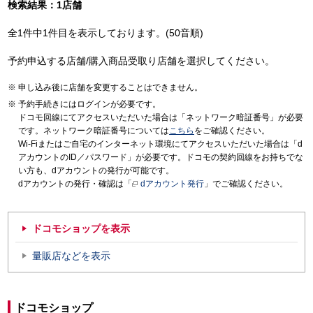
検索結果：1店舗
全1件中1件目を表示しております。(50音順)
予約申込する店舗/購入商品受取り店舗を選択してください。
申し込み後に店舗を変更することはできません。
予約手続きにはログインが必要です。
ドコモ回線にてアクセスいただいた場合は「ネットワーク暗証番号」が必要
です。ネットワーク暗証番号については
こちら
をご確認ください。
Wi-Fiまたはご自宅のインターネット環境にてアクセスいただいた場合は「d
アカウントのID／パスワード」が必要です。ドコモの契約回線をお持ちでな
い方も、dアカウントの発行が可能です。
dアカウントの発行・確認は「
dアカウント発行
」でご確認ください。
ドコモショップを表示
量販店などを表示
ドコモショップ