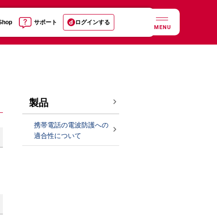
 Shop
サポート
ログインする
MENU
製品
携帯電話の電波防護への
適合性について