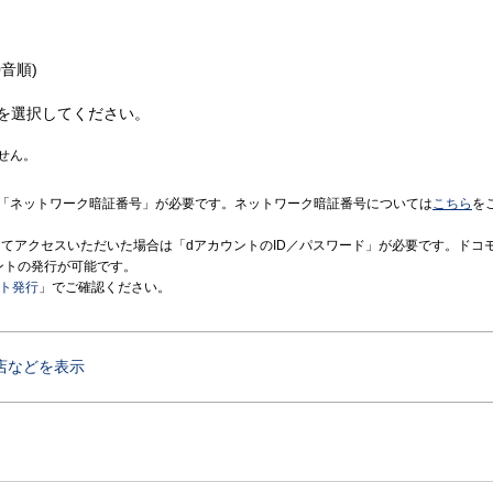
音順)
を選択してください。
せん。
「ネットワーク暗証番号」が必要です。ネットワーク暗証番号については
こちら
を
境にてアクセスいただいた場合は「dアカウントのID／パスワード」が必要です。ドコ
ントの発行が可能です。
ント発行
」でご確認ください。
店などを表示