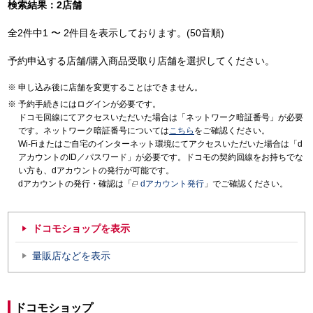
検索結果：2店舗
全2件中1 〜 2件目を表示しております。(50音順)
予約申込する店舗/購入商品受取り店舗を選択してください。
申し込み後に店舗を変更することはできません。
予約手続きにはログインが必要です。
ドコモ回線にてアクセスいただいた場合は「ネットワーク暗証番号」が必要
です。ネットワーク暗証番号については
こちら
をご確認ください。
Wi-Fiまたはご自宅のインターネット環境にてアクセスいただいた場合は「d
アカウントのID／パスワード」が必要です。ドコモの契約回線をお持ちでな
い方も、dアカウントの発行が可能です。
dアカウントの発行・確認は「
dアカウント発行
」でご確認ください。
ドコモショップを表示
量販店などを表示
ドコモショップ