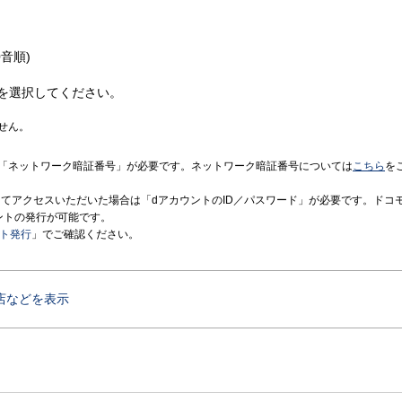
音順)
を選択してください。
せん。
「ネットワーク暗証番号」が必要です。ネットワーク暗証番号については
こちら
を
境にてアクセスいただいた場合は「dアカウントのID／パスワード」が必要です。ドコ
ントの発行が可能です。
ント発行
」でご確認ください。
店などを表示