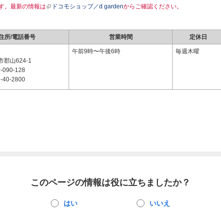
す。最新の情報は
ドコモショップ／d garden
からご確認ください。
住所/電話番号
営業時間
定休日
1
午前9時〜午後6時
毎週木曜
郡山624-1
-090-128
-40-2800
このページの情報は役に立ちましたか？
はい
いいえ