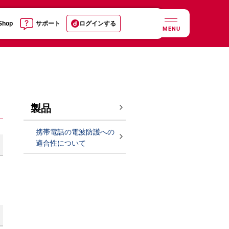
 Shop
サポート
ログインする
MENU
製品
携帯電話の電波防護への
適合性について